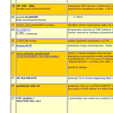
11
3D CNC ISEL
integracija CNC opreme v proizvodni z
frezalni stroj 1200x1000x200
popolnoma integrirana za delo z 3D
12
projekt
KLADIVAR
.... V TEKU
linija eloxiranja-broniranja
13
MARS 2000
peristaltična pumpa
izboljšan sistem napenjanja valjev ob z
14
isy CAM 3.0
programska oprema za CNC izdelavo 3D
CNC
namen opreme je izdelave posamezn
softweare
15
CAD/CAM violina
izdelava glasbenih instrumentov na CNC ......
16
liquida 80 PP
spremenjen design statorskega dela kmalu n
17
serija radialnih centrifugalnih
NOVO V PROIZVODNEM PROGRAMU
VENTILATORJEV VECJIH pretokov
popolnoma nova plastična izvedba centrifugal
LASTRATECH I FI 125 vse do FI 500mm se
PREDSTAVITEV: LASTRA CRV 6800 - PP
izdelek že obratuje
18
3D SKENIRANJE
skeniranje 3d in reverzni engineering lah
19
produkcija violin 4/4
produkcija violin za LASTRACOMPANY je
prva serija je že OK velikost 4/4 oblik
20
CNC stružnica +
v proizvodnjo smo uvedli novo stru
MASTERCAM x rel.2