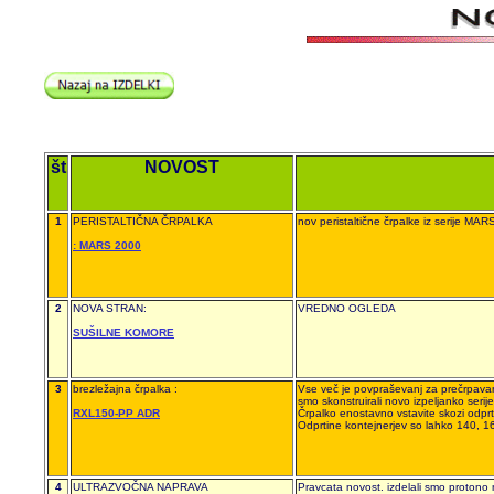
št
NOVOST
1
PERISTALTIČNA ČRPALKA
nov peristaltične črpalke iz serije MAR
: MARS 2000
2
NOVA STRAN:
VREDNO OGLEDA
SUŠILNE KOMORE
3
brezležajna črpalka :
Vse več je povpraševanj za prečrpavan
smo skonstruirali novo izpeljanko seri
RXL150-PP ADR
Črpalko enostavno vstavite skozi odprti
Odprtine kontejnerjev so lahko 
4
ULTRAZVOČNA NAPRAVA
Pravcata novost. izdelali smo protono