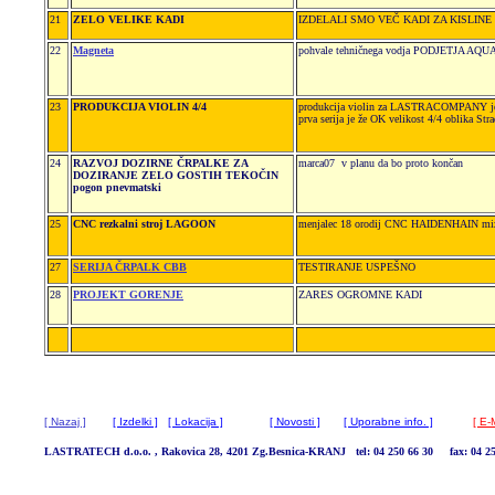
21
ZELO VELIKE KADI
IZDELALI SMO VEČ KADI ZA KISLINE v
22
Magneta
pohvale tehničnega vodja PODJETJA A
23
PRODUKCIJA VIOLIN 4/4
produkcija violin za LASTRACOMPANY je
prva serija je že OK velikost 4/4 oblika Stra
24
RAZVOJ DOZIRNE ČRPALKE ZA
marca07 v planu da bo proto končan
DOZIRANJE ZELO GOSTIH TEKOČIN
pogon pnevmatski
25
CNC rezkalni stroj LAGOON
menjalec 18 orodij CNC HAIDENHAIN miza
27
SERIJA ČRPALK CBB
TESTIRANJE USPEŠNO
28
PROJEKT GORENJE
ZARES OGROMNE KADI
[ Nazaj ]
[ Izdelki ]
[ Lokacija ]
[ Novosti ]
[ Uporabne info. ]
[ E-M
LASTRATECH d.o.o. , Rakovica 28, 4201 Zg.Besnica-KRANJ tel: 04 250 66 30 fax: 04 25