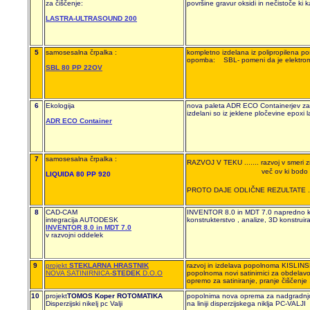
za čiščenje:
površine gravur oksidi in nečistoče ki k
LASTRA-ULTRASOUND 200
5
samosesalna črpalka :
kompletno izdelana iz polipropilena 
opomba: SBL- pomeni da je elektromot
SBL 80 PP 22OV
6
Ekologija
nova paleta ADR ECO Containerjev za
izdelani so iz jeklene pločevine epoxi lak
ADR ECO Container
7
samosesalna črpalka :
RAZVOJ V TEKU ....... razvoj v smeri 
več ov ki bodo v polipropilensk
LIQUIDA 80 PP 920
PROTO DAJE ODLIČNE REZULTATE ......
8
CAD-CAM
INVENTOR 8.0 in MDT 7.0 napredno kon
integracija AUTODESK
konstrukterstvo , analize, 3D konstruir
INVENTOR 8.0 in MDT 7.0
v razvojni oddelek
9
projekt
STEKLARNA HRASTNIK
razvoj in izdelava popolnoma KISLI
NOVA SATINIRNICA-
STEDEK
D.O.O
popolnoma novi satinirnici za obdelavo 
opremo za satiniranje, pranje čiščen
10
projekt
TOMOS Koper ROTOMATIKA
popolnima nova oprema za nadgradnjo
Disperzijski nikelj pc Valji
na liniji disperzijskega nik