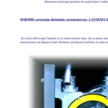
hkratnem merjenju pretoka ob nastavljeni vredno
MARS000 s priciznim digitalnim pretokomerom : LASTRAFL
Za točno delovanje črpalke jo je treba umeriti tako, da se preko m
nam kasneje na dispayu kaže direktno prečrpano količino in nam o