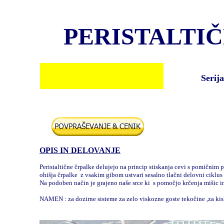
PERISTALTI
Serija
OPIS IN DELOVANJE
Peristaltične črpalke delujejo na princip stiskanja cevi s pomični
ohišja črpalke z vsakim gibom ustvari sesalno tlačni delovni ciklus
Na podoben način je grajeno naše srce ki s pomočjo krčenja mišic in 
NAMEN : za dozirne sisteme za zelo viskozne goste tekočine ,za kisl