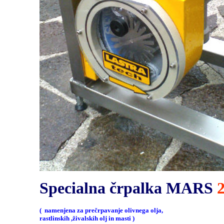
Specialna črpalka MARS
( namenjena za prečrpavanje olivnega olja,
rastlinskih ,živalskih olj in masti )