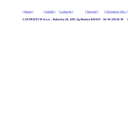
[ Nazaj ]
[ Izdelki ]
[ Lokacija ]
[ Novosti ]
[ Uporabne info. ]
LASTRATECH d.o.o. , Rakovica 28, 4201 Zg.Besnica-KRANJ tel: 04 250 66 30 fa