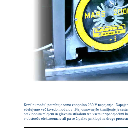
Krmilni modul potrebuje samo enopolno 230 V napajanje . Napajanj
zdelujemo več izvedb modulov .Naj osnovnejše krmiljenje je ses
preklopnim relejem in glavnim stikalom ter vsemi pripadajočimi ka
v obstoeče elektroomare ali pa se črpalko priklopi na druge proces