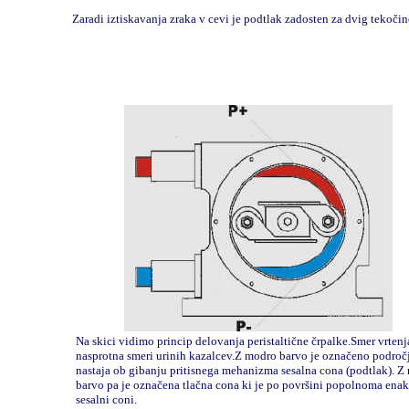
Zaradi iztiskavanja zraka v cevi je podtlak zadosten za dvig tekočin
Na skici vidimo princip delovanja peristaltične črpalke.Smer vrtenj
nasprotna smeri urinih kazalcev.Z modro barvo je označeno področj
nastaja ob gibanju pritisnega mehanizma sesalna cona (podtlak). Z
barvo pa je označena tlačna cona ki je po površini popolnoma ena
sesalni coni.