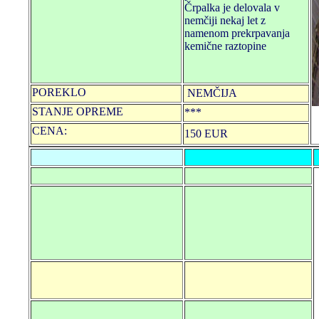
Črpalka je delovala v
nemčiji nekaj let z
namenom prekrpavanja
kemične raztopine
POREKLO
NEMČIJA
STANJE OPREME
***
CENA:
150 EUR