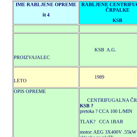
IME RABLJENE OPREME
RABLJENE CENTRIF
ČRPALKE
št 4
KSB
KSB A.G.
PROIZVAJALEC
1989
LETO
OPIS OPREME
CENTRIFUGALNA ČR
KSB ?
pretoka ? CCA 100 L/MIN
TLAK? CCA 1BAR
motor: AEG 3X400V .55kW