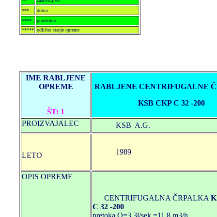
**
zadovoljivo
***
dobro
****
pravdobro
*****
odlično stanje opreme
IME RABLJENE
OPREME
RABLJENE CENTRIFUGALNE 
KSB CKP C 32 -200
ŠT: 1
PROIZVAJALEC
KSB A.G.
1989
LETO
OPIS OPREME
CENTRIFUGALNA ČRPALKA
K
C 32 -200
pretoka Q=3.3l/sek =11.8 m3/h