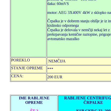
tlaka: 60mVS
motor: AEG 3X400V 4kW z sklopko na 
Črpalka je v dobrem stanju ohišje je iz i
kislinsko odpornega
Črpalka je delovala v nemčiji nekaj let
prekrpavanja kemične raztopine, prigraj
avtomatsko mazalko
POREKLO
NEMČIJA
STANJE OPREME
***
CENA:
200 EUR
IME RABLJENE
RABLJENE CENTRIFU
OPREME
ČRPALKE
ŠT 2
KSB CKP C 32 -200