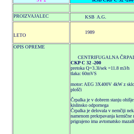
PROIZVAJALEC
KSB A.G.
1989
LETO
OPIS OPREME
CENTRIFUGALNA ČRPA
CKP C 32 -200
pretoka Q=3.3l/sek =11.8 m3/h
tlaka: 60mVS
motor: AEG 3X400V 4kW z sklo
plošči
Črpalka je v dobrem stanju ohišje 
kislinsko odpornega
Črpalka je delovala v nemčiji neka
namenom prekrpavanja kemične r
prigrajeno ima avtomatsko mazal