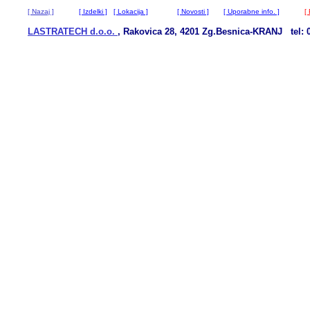
[ Nazaj ]
[ Izdelki ]
[ Lokacija ]
[ Novosti ]
[ Uporabne info. ]
[ 
LASTRATECH d.o.o.
, Rakovica 28, 4201 Zg.Besnica-KRANJ tel: 