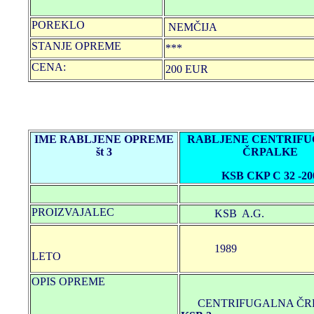
POREKLO
NEMČIJA
STANJE OPREME
***
CENA:
200 EUR
IME RABLJENE OPREME
RABLJENE CENTRIF
št 3
ČRPALKE
KSB CKP C 32 -20
PROIZVAJALEC
KSB A.G.
1989
LETO
OPIS OPREME
CENTRIFUGALNA ČR