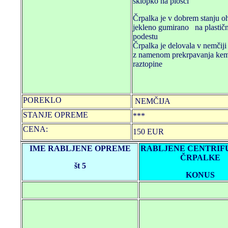
sklopko na plošči
Črpalka je v dobrem stanju oh
jekleno gumirano na plasti
podestu
Črpalka je delovala v nemčiji 
z namenom prekrpavanja ke
raztopine
POREKLO
NEMČIJA
STANJE OPREME
***
CENA:
150 EUR
IME RABLJENE OPREME
RABLJENE CENTRIF
ČRPALKE
št 5
KONUS