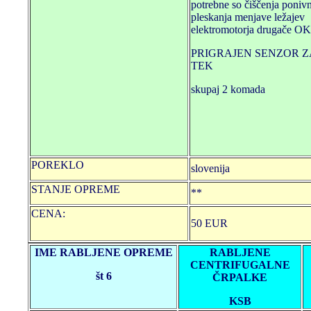
potrebne so čiščenja poniv
pleskanja menjave ležajev
elektromotorja drugače OK
PRIGRAJEN SENZOR Z
TEK
skupaj 2 komada
POREKLO
slovenija
STANJE OPREME
**
CENA:
50 EUR
IME RABLJENE OPREME
RABLJENE
CENTRIFUGALNE
št 6
ČRPALKE
KSB