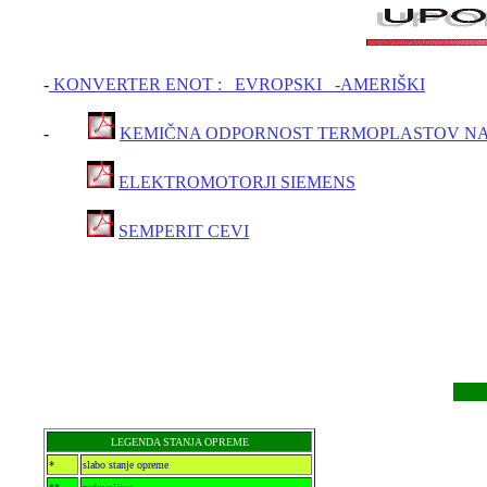
-
KONVERTER ENOT : EVROPSKI -AMERIŠKI
-
KEMIČNA ODPORNOST TERMOPLASTOV NA KEMI
ELEKTROMOTORJI SIEMENS
SEMPERIT CEVI
R
LEGENDA STANJA OPREME
*
slabo stanje opreme