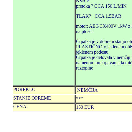
KSB ?
pretoka ? CCA 150 L/MIN
TLAK? CCA 1.5BAR
motor: AEG 3X400V 1kW z 
na plošči
Črpalka je v dobrem stanju ohi
PLASTIČNO v jeklenem ohiš
jeklenem podestu
Črpalka je delovala v nemčiji 
namenom prekrpavanja kemi
raztopine
POREKLO
NEMČIJA
STANJE OPREME
***
CENA:
150 EUR