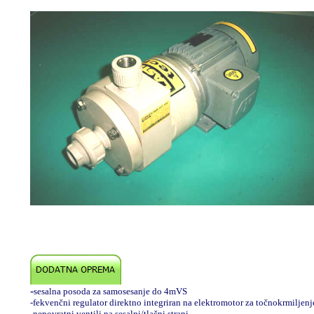
-
sesalna posoda za samosesanje do 4mVS
-fekvenčni regulator direktno integriran na elektromotor za točnokrmiljenj
-nepovratni ventili na sesalni/tlačni strani