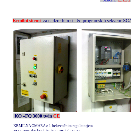
Krmilni sitemi
za nadzor hitrosti & programskih sekvenc 
KO –FQ 3000 twin
CE
KRMILNA OMARA z 1 frekvenčnim regulatorjem
za avtomatsko krmiljenje hitrosti 2 naprav: