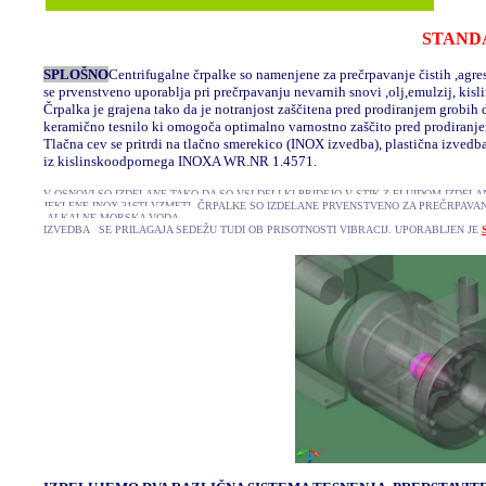
STAND
SPLOŠNO
Centrifugalne črpalke so namenjene za prečrpavanje čistih ,agre
se prvenstveno uporablja pri prečrpavanju nevarnih snovi ,olj,emulzij, kislin
Črpalka je grajena tako da je notranjost zaščitena pred prodiranjem grobih
keramično tesnilo ki omogoča optimalno varnostno zaščito pred prodiranjem
Tlačna cev se pritrdi na tlačno smerekico (INOX izvedba), plastična izvedb
iz kislinskoodpornega INOXA WR.NR 1.4571.
V OSNOVI SO IZDELANE TAKO DA SO VSI DELI KI PRIDEJO V STIK Z FLUIDOM IZDE
JEKLENE INOX 316TI VZMETI ČRPALKE SO IZDELANE PRVENSTVENO ZA PREČRPAVANJ
A
LKALNE MORSKA VODA ...
IZVEDBA SE PRILAGAJA SEDEŽU TUDI OB PRISOTNOSTI VIBRACIJ. UPORABLJEN JE