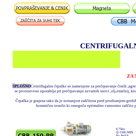
CENTRIFUGA
ZA
S
PLOŠNO
Centrifugalne črpalke so namenjene za prečrpavanje čistih ,agr
se prvenstveno uporablja pri prečrpavanju nevarnih snovi ,olj,emulzij, 
Črpalka je grajena tako da je notranjost zaščitena pred prodiranjem grob
keramično tesnilo ki omogoča optimalno varnostno zaščito 
0,75kw
Q=150L/MIN
H= 8mVS