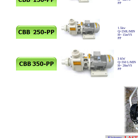
PP
1.5kw
Q=250L/MIN
H= 15mVS
PP
3 KW
Q=350 L/MIN
H= 28mVS
PP
Sistem:
LAST