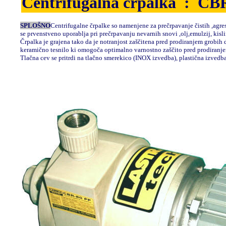
Centrifugalna črpalka : C
SPLOŠNO
Centrifugalne črpalke so namenjene za prečrpavanje čistih ,agre
se prvenstveno uporablja pri prečrpavanju nevarnih snovi ,olj,emulzij, kislin
Črpalka je grajena tako da je notranjost zaščitena pred prodiranjem grobih
keramično tesnilo ki omogoča optimalno varnostno zaščito pred prodiranjem
Tlačna cev se pritrdi na tlačno smerekico (INOX izvedba), plastična izvedb