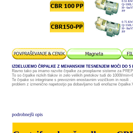
0.55 KW
Q=100L
H= 6mV
PP
0.75 KW
Q=150L
H= 8mV
PP
IZDELUJEMO ČRPALKE Z MEHANSKIM TESNENJEM MOČI DO 5 
Ravno tako pa imamo razvite črpalke za prooplavne sisteme za 
To so črpalke nizkih tlakov in zelo velikih pretokov tudi do 1000l/min
Te črpake so integrirane s prevoznim enostavnim vozičkom in nosili . P
problem z izmenično napetostjo pa dobavljamo tudi enofazne črpalke.
podrobnejši opis