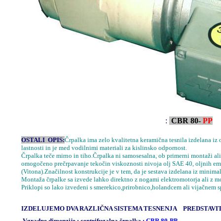
:
CBR 80-
PP
OSTALI OPIS:
Črpalka ima zelo kvalitetna keramična tesnila izdelana iz
lastnosti in je med vodilnimi materiali za kislinsko odpornost.
Črpalka teče mirno in tiho.Črpalka ni samosesalna, ob primerni montaži ali
omogočeno prečrpavanje tekočin viskoznosti nivoja olj SAE 40, oljnih emul
(Vitona).Značilnost konstrukcije je v tem, da je sestava izdelana iz minima
Montaža črpalke sa izvede lahko direktno z nogami elektromotorja ali z m
Priklopi so lako izvedeni s smerekico,prirobnico,holandcem ali vijačnem s
IZDELUJEMO DVA RAZLIČNA SISTEMA TESNENJA PREDSTAVI
Vgradne dimenzije : centrifugalna črpalka :
CBR 80-PP