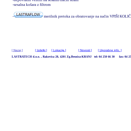
-sesalna košara z filtrom
-
merilnik pretoka za obratovanje na način VPIŠI KO
[ Nazaj ]
[ Izdelki ]
[ Lokacija ]
[ Novosti ]
[ Uporabne info. ]
LASTRATECH d.o.o. , Rakovica 28, 4201 Zg.Besnica-KRANJ tel: 04 250 66 30 fax: 04 25