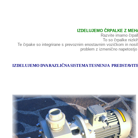
IZDELUJEMO ČRPALKE Z MEHA
Razvite imamo črp
To so črpalke nizki
Te črpake so integrirane s prevoznim enostavnim vozičkom in nosili 
problem z izmenično napetostjo
IZDELUJEMO DVA RAZLIČNA SISTEMA TESNENJA PREDSTAVITEV V RUBRIKI