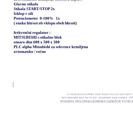
Glavno stikalo
Stikala START/STOP 2x
Izklop v sili
Potenciometer 0-100% 1x
( enaka hitrost ob vklopu obeh hkrati)
frekvenčni regulator :
MITSUBISHI s stikalno blok
omaro dim 600 x 500 x 300
PLC alpha Mitsubishi za sekvence krmiljena
avtomatsko / ročno
V OSNOVI SO IZDELANE TAKO DA SO VSI DELI
POLIPROPILENA IN IZ SIC OKSIDNE KERAMIKE .
POSEBNA TEFLONSKA KOMORA ZADRŽUJE FLUID IN