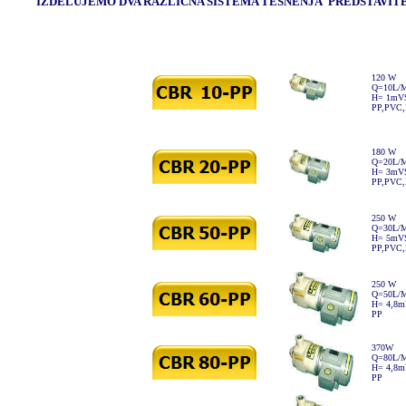
IZDELUJEMO DVA RAZLIČNA SISTEMA TESNENJA PREDSTAVITEV V RUBRIKI
120 W
Q=10L/
H= 1mV
PP,PVC
180 W
Q=20L/
H= 3mV
PP,PVC
250 W
Q=30L/
H= 5mV
PP,PVC
250 W
Q=50L/
H= 4,8
PP
370W
Q=80L/
H= 4,8
PP